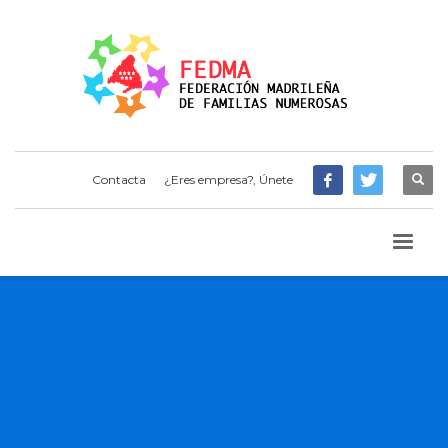
Contacta
¿Eres empresa?, Únete