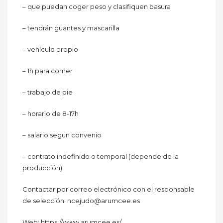
– que puedan coger peso y clasifiquen basura
– tendrán guantes y mascarilla
– vehículo propio
– 1h para comer
– trabajo de pie
– horario de 8-17h
– salario segun convenio
– contrato indefinido o temporal (depende de la
producción)
Contactar por correo electrónico con el responsable
de selección: ncejudo@arumcee.es
Web: https://www.arumcee.es/