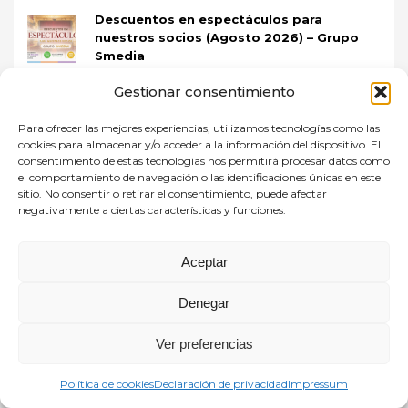
Descuentos en espectáculos para
nuestros socios (Agosto 2026) – Grupo
Smedia
Descuento ya incluido en los enlaces de
Gestionar consentimiento
compra ...
Para ofrecer las mejores experiencias, utilizamos tecnologías como las
COMENTARIOS RECIENTES
cookies para almacenar y/o acceder a la información del dispositivo. El
consentimiento de estas tecnologías nos permitirá procesar datos como
el comportamiento de navegación o las identificaciones únicas en este
sitio. No consentir o retirar el consentimiento, puede afectar
URL
en
Contacto
negativamente a ciertas características y funciones.
My Homepage
en
Contacto
fue
en
Contacto
Aceptar
ARCHIVES
Denegar
julio 2026
Ver preferencias
junio 2026
Política de cookies
Declaración de privacidad
Impressum
mayo 2026