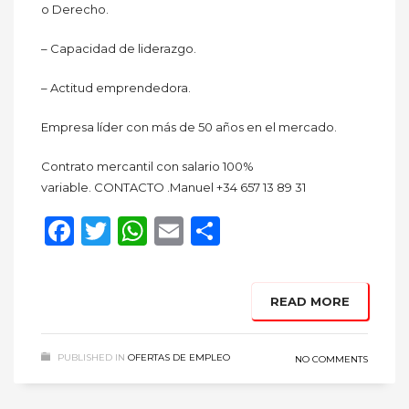
o Derecho.
– Capacidad de liderazgo.
– Actitud emprendedora.
Empresa líder con más de 50 años en el mercado.
Contrato mercantil con salario 100%
variable. CONTACTO .Manuel +34 657 13 89 31
Facebook
Twitter
WhatsApp
Email
Compartir
READ MORE
PUBLISHED IN
OFERTAS DE EMPLEO
NO COMMENTS