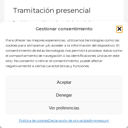
Tramitación presencial
También es posible realizar el trámite de forma
Gestionar consentimiento
presencial:
Para ofrecer las mejores experiencias, utilizamos tecnologías como las
Descargar e imprimir el formulario
cookies para almacenar y/o acceder a la información del dispositivo. El
correspondiente.
consentimiento de estas tecnologías nos permitirá procesar datos como
Cumplimentarlo incluyendo al bebé en
el comportamiento de navegación o las identificaciones únicas en este
gestación en la composición familiar.
sitio. No consentir o retirar el consentimiento, puede afectar
negativamente a ciertas características y funciones.
Solicitar cita previa en una
Oficina de
Asistencia en Materia de Registro
de la
Comunidad de Madrid o en el registro del
Aceptar
ayuntamiento correspondiente.
Presentar el formulario junto con el
informe
Denegar
médico original
y el documento de identidad.
Ver preferencias
Un avance para las familias
Política de cookies
Declaración de privacidad
Impressum
Desde
FEDMA
valoramos positivamente esta medida,