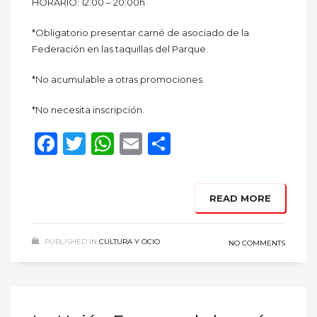
HORARIO: 12:00 – 20:00h
*Obligatorio presentar carné de asociado de la
Federación en las taquillas del Parque.
*No acumulable a otras promociones.
*No necesita inscripción.
Facebook
Twitter
WhatsApp
Email
Compartir
READ MORE
PUBLISHED IN
CULTURA Y OCIO
NO COMMENTS