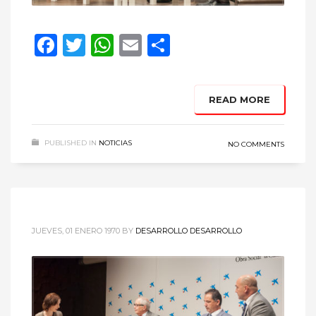
Facebook
Twitter
WhatsApp
Email
Compartir
READ MORE
PUBLISHED IN
NOTICIAS
NO COMMENTS
JUEVES, 01 ENERO 1970
BY
DESARROLLO DESARROLLO