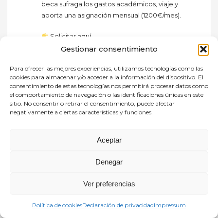
beca sufraga los gastos académicos, viaje y
aporta una asignación mensual (1200€/mes).
Solicitar
aquí
Gestionar consentimiento
Si eres familia numerosa, recuerda que muchas de
estas becas aplican beneficios adicionales o criterios
Para ofrecer las mejores experiencias, utilizamos tecnologías como las
cookies para almacenar y/o acceder a la información del dispositivo. El
preferentes. Consulta siempre las bases completas de
consentimiento de estas tecnologías nos permitirá procesar datos como
cada convocatoria.
el comportamiento de navegación o las identificaciones únicas en este
sitio. No consentir o retirar el consentimiento, puede afectar
Ver completo
negativamente a ciertas características y funciones.
Aceptar
Facebook
Twitter
WhatsApp
Email
Compartir
Denegar
Ver preferencias
READ MORE
Política de cookies
Declaración de privacidad
Impressum