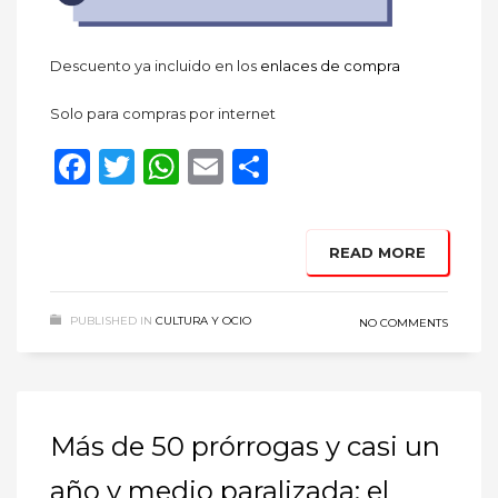
Descuento ya incluido en los
enlaces de compra
Solo para compras por internet
Facebook
Twitter
WhatsApp
Email
Compartir
READ MORE
PUBLISHED IN
CULTURA Y OCIO
NO COMMENTS
Más de 50 prórrogas y casi un
año y medio paralizada: el