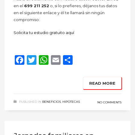
en el
699 211 252
o, si lo prefieres, déjanos tus datos
en el siguiente enlace y él te llamará sin ningún
compromiso:
Solicita tu estudio gratuito aquí
Facebook
Twitter
WhatsApp
Email
Compartir
READ MORE
PUBLISHED IN
BENEFICIOS
,
HIPOTECAS
NO COMMENTS