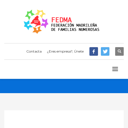
Contacta
¿Eres empresa?, Únete