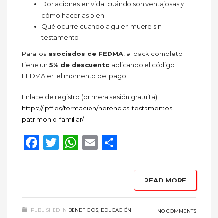
Donaciones en vida: cuándo son ventajosas y
cómo hacerlas bien
Qué ocurre cuando alguien muere sin
testamento
Para los
asociados de FEDMA
, el pack completo
tiene un
5% de descuento
aplicando el código
FEDMA en el momento del pago.
Enlace de registro (primera sesión gratuita):
https://ipff.es/formacion/herencias-testamentos-
patrimonio-familiar/
Facebook
Twitter
WhatsApp
Email
Compartir
READ MORE
PUBLISHED IN
BENEFICIOS
,
EDUCACIÓN
NO COMMENTS