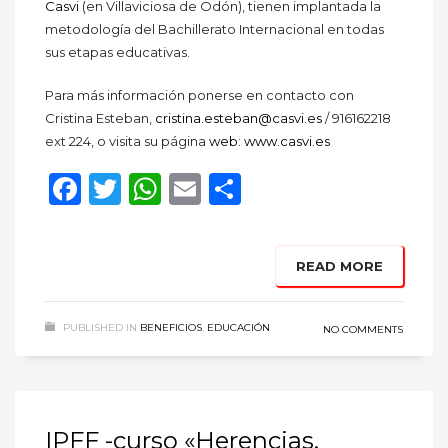
Casvi
(en Villaviciosa de Odón), tienen implantada la
metodología del Bachillerato Internacional en todas
sus etapas educativas.
Para más información ponerse en contacto con
Cristina Esteban,
cristina.esteban@casvi.es
/ 916162218
ext 224, o visita su página
web
:
www.casvi.es
Facebook
Twitter
WhatsApp
Email
Compartir
READ MORE
PUBLISHED IN
BENEFICIOS
,
EDUCACIÓN
NO COMMENTS
IPFF -curso «Herencias,