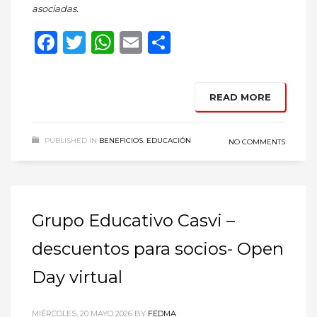
asociadas.
Facebook
Twitter
WhatsApp
Email
Compartir
READ MORE
PUBLISHED IN
BENEFICIOS
,
EDUCACIÓN
NO COMMENTS
Grupo Educativo Casvi –
descuentos para socios- Open
Day virtual
MIÉRCOLES, 20 MAYO 2026
BY
FEDMA