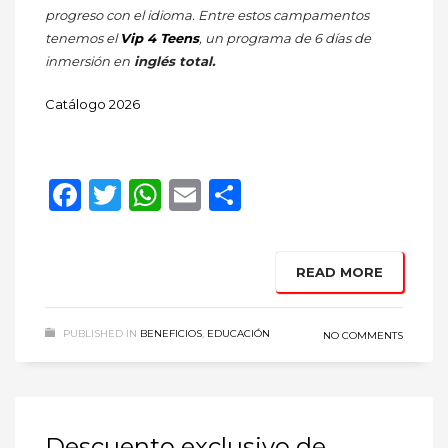
progreso con el idioma. Entre estos campamentos
tenemos el
Vip 4 Teens
, un programa de 6 días de
inmersión en
inglés total.
Catálogo 2026
Facebook
Twitter
WhatsApp
Email
Compartir
READ MORE
PUBLISHED IN
BENEFICIOS
,
EDUCACIÓN
NO COMMENTS
Descuento exclusivo de