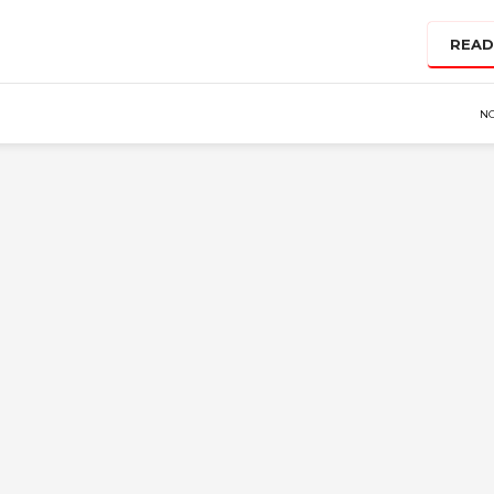
READ
N