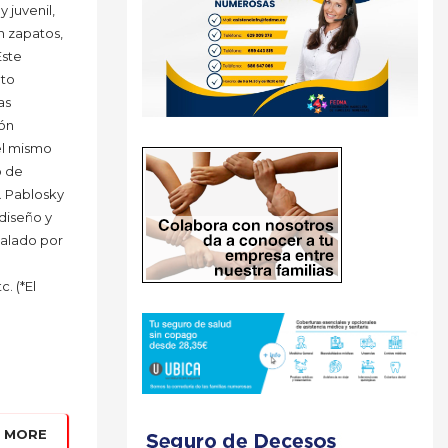
 juvenil,
n zapatos,
Este
pto
as
ión
el mismo
o de
. Pablosky
diseño y
valado por
. (*El
 MORE