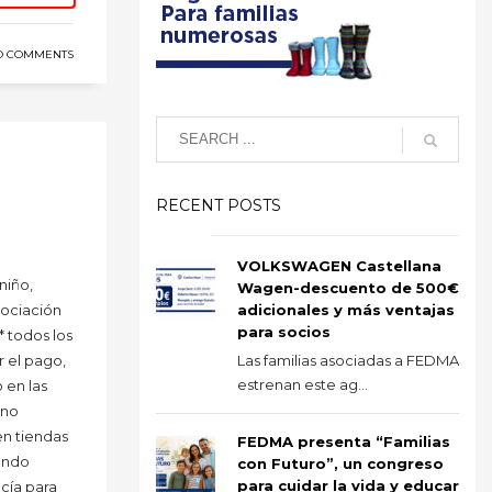
O COMMENTS
RECENT POSTS
VOLKSWAGEN Castellana
niño,
Wagen-descuento de 500€
adicionales y más ventajas
sociación
para socios
 todos los
Las familias asociadas a FEDMA
r el pago,
estrenan este ag...
 en las
 no
en tiendas
FEDMA presenta “Familias
dando
con Futuro”, un congreso
para cuidar la vida y educar
ucía para