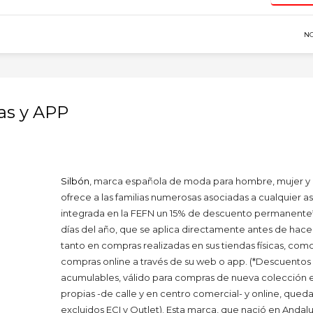
N
as y APP
Silbón
, marca española de moda para hombre, mujer y 
ofrece a las familias numerosas asociadas a cualquier a
integrada en la FEFN un 15% de descuento permanente*
días del año, que se aplica directamente antes de hace
tanto en compras realizadas en sus tiendas físicas, como
compras online a través de su web o app. (*Descuentos
acumulables, válido para compras de nueva colección 
propias -de calle y en centro comercial- y online, que
excluidos ECI y Outlet). Esta marca, que nació en Andal