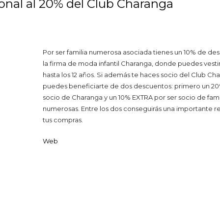
onal al 20% del Club Charanga
Por ser familia numerosa asociada tienes un 10% de de
la firma de moda infantil Charanga, donde puedes vestir 
hasta los 12 años. Si además te haces socio del Club Ch
puedes beneficiarte de dos descuentos: primero un 
socio de Charanga y un 10% EXTRA por ser socio de fami
numerosas. Entre los dos conseguirás una importante r
tus compras.
Web