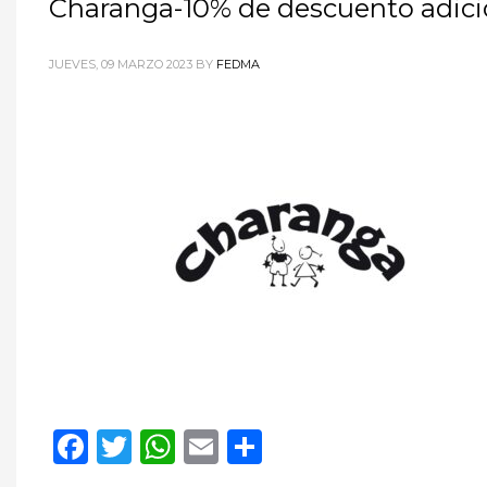
Charanga-10% de descuento adici
JUEVES, 09 MARZO 2023
BY
FEDMA
Facebook
Twitter
WhatsApp
Email
Compartir