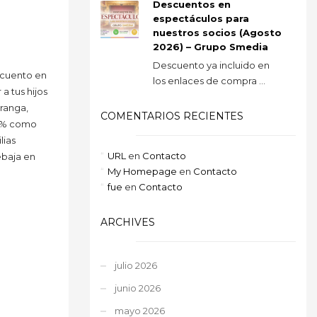
Descuentos en
espectáculos para
nuestros socios (Agosto
2026) – Grupo Smedia
Descuento ya incluido en
scuento en
los enlaces de compra ...
a tus hijos
aranga,
COMENTARIOS RECIENTES
20% como
lias
URL
en
Contacto
ebaja en
My Homepage
en
Contacto
fue
en
Contacto
ARCHIVES
julio 2026
junio 2026
mayo 2026