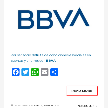
Por ser socio disfruta de condiciones especiales en
cuentas y ahorros con
BBVA
Facebook
Twitter
WhatsApp
Email
Compartir
READ MORE
PUBLISHED IN
BANCA
,
BENEFICIOS
NO COMMENTS