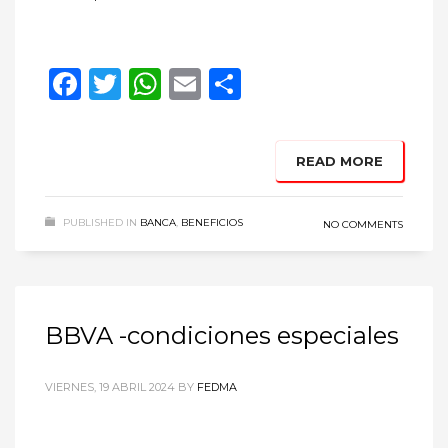
Facebook
Twitter
WhatsApp
Email
Compartir
READ MORE
PUBLISHED IN
BANCA
,
BENEFICIOS
NO COMMENTS
BBVA -condiciones especiales
VIERNES, 19 ABRIL 2024
BY
FEDMA