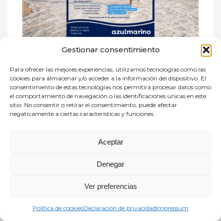
Gestionar consentimiento
Azulmarino New Travel
, es la agencia de viajes del
Para ofrecer las mejores experiencias, utilizamos tecnologías como las
grupo IBEROSTAR. Empresa enfocada en turismo y
cookies para almacenar y/o acceder a la información del dispositivo. El
hoteles, que cuenta con mas de 200 puntos de venta
consentimiento de estas tecnologías nos permitirá procesar datos como
el comportamiento de navegación o las identificaciones únicas en este
en territorio nacional, de ellos 11 oficinas de ultima
sitio. No consentir o retirar el consentimiento, puede afectar
generación en la Comunidad de Madrid.
negativamente a ciertas características y funciones.
Lanza la » semana del colectivo», en la que, durante la
misma y adicional a los descuentos habituales se
Aceptar
aplicarán una serie de mejoras, reservando del 27 de
Denegar
abril al 3 de mayo:
Descuento 7% ( no 5% como durante el resto del
Ver preferencias
año)
Cancelación flexible
Política de cookies
Declaración de privacidad
Impressum
Garantía de mejor precio