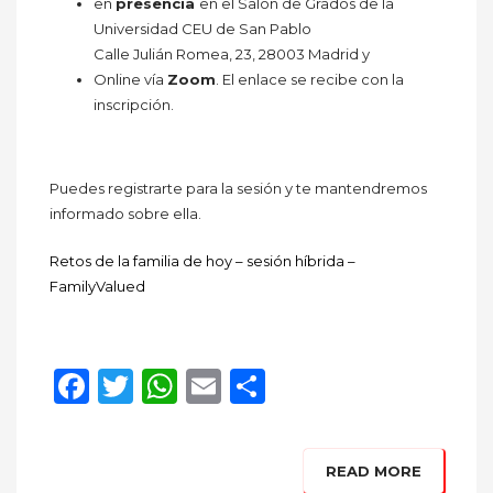
en
presencia
en el Salón de Grados de la
Universidad CEU de San Pablo
Calle Julián Romea, 23, 28003 Madrid y
Online vía
Zoom
. El enlace se recibe con la
inscripción.
Puedes registrarte para la sesión y te mantendremos
informado sobre ella.
Retos de la familia de hoy – sesión híbrida –
FamilyValued
Facebook
Twitter
WhatsApp
Email
Compartir
READ MORE