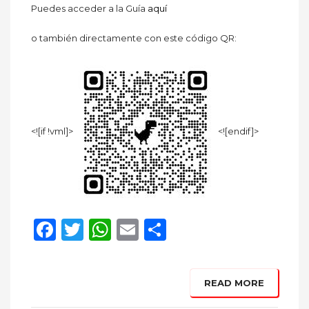
Puedes acceder a la Guía
aquí
o también directamente con este código QR:
<![if !vml]>
<![endif]>
Facebook
Twitter
WhatsApp
Email
Compartir
READ MORE