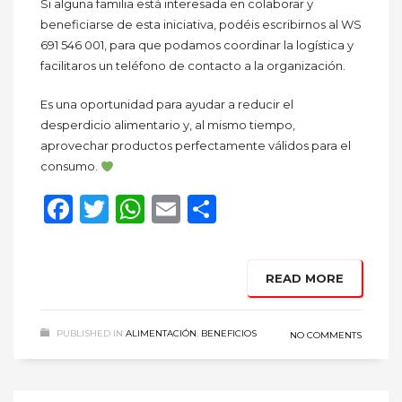
Si alguna familia está interesada en colaborar y
beneficiarse de esta iniciativa, podéis escribirnos al WS
691 546 001, para que podamos coordinar la logística y
facilitaros un teléfono de contacto a la organización.
Es una oportunidad para ayudar a reducir el
desperdicio alimentario y, al mismo tiempo,
aprovechar productos perfectamente válidos para el
consumo.
Facebook
Twitter
WhatsApp
Email
Compartir
READ MORE
PUBLISHED IN
ALIMENTACIÓN
,
BENEFICIOS
NO COMMENTS