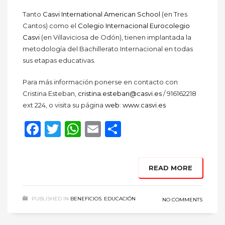
Tanto
Casvi International American Schoo
l
(en Tres
Cantos) como el
Colegio Internacional Eurocolegio
Casvi
(en Villaviciosa de Odón), tienen implantada la
metodología del Bachillerato Internacional en todas
sus etapas educativas.
Para más información ponerse en contacto con
Cristina Esteban,
cristina.esteban@casvi.es
/ 916162218
ext 224, o visita su página
web
:
www.casvi.es
Facebook
Twitter
WhatsApp
Email
Compartir
READ MORE
PUBLISHED IN
BENEFICIOS
,
EDUCACIÓN
NO COMMENTS