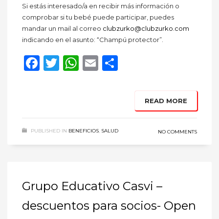
Si estás interesado/a en recibir más información o
comprobar si tu bebé puede participar, puedes
mandar un mail al correo
clubzurko@clubzurko.com
indicando en el asunto: “Champú protector”.
Facebook
Twitter
WhatsApp
Email
Compartir
READ MORE
PUBLISHED IN
BENEFICIOS
,
SALUD
NO COMMENTS
Grupo Educativo Casvi –
descuentos para socios- Open