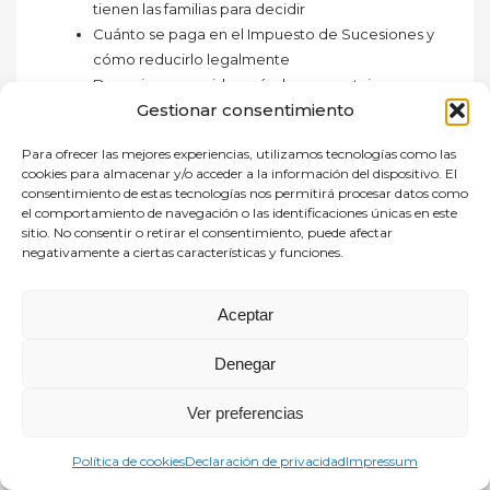
tienen las familias para decidir
Cuánto se paga en el Impuesto de Sucesiones y
cómo reducirlo legalmente
Donaciones en vida: cuándo son ventajosas y
Gestionar consentimiento
cómo hacerlas bien
Qué ocurre cuando alguien muere sin
Para ofrecer las mejores experiencias, utilizamos tecnologías como las
testamento
cookies para almacenar y/o acceder a la información del dispositivo. El
consentimiento de estas tecnologías nos permitirá procesar datos como
Para los
asociados de FEDMA
, el pack completo
el comportamiento de navegación o las identificaciones únicas en este
tiene un
5% de descuento
aplicando el código
sitio. No consentir o retirar el consentimiento, puede afectar
FEDMA en el momento del pago.
negativamente a ciertas características y funciones.
Enlace de registro (primera sesión gratuita):
Aceptar
https://ipff.es/formacion/herencias-testamentos-
patrimonio-familiar/
Denegar
Facebook
Twitter
WhatsApp
Email
Compartir
Ver preferencias
Política de cookies
Declaración de privacidad
Impressum
READ MORE