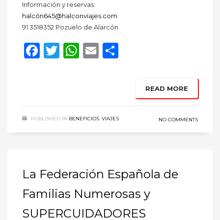
Información y reservas:
halcón645@halconviajes.com
91 3518352 Pozuelo de Alarcón
Facebook
Twitter
WhatsApp
Email
Compartir
READ MORE
PUBLISHED IN
BENEFICIOS
,
VIAJES
NO COMMENTS
La Federación Española de
Familias Numerosas y
SUPERCUIDADORES