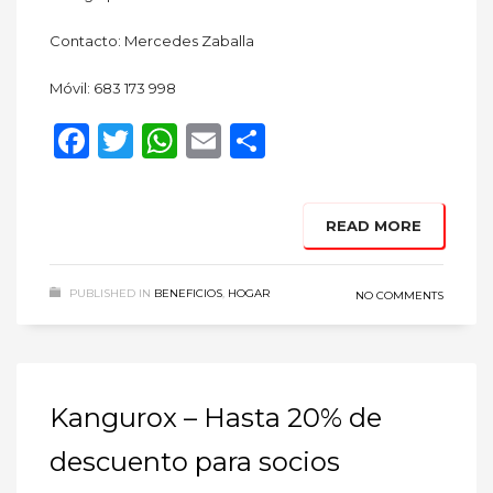
Contacto: Mercedes Zaballa
Móvil: 683 173 998
Facebook
Twitter
WhatsApp
Email
Compartir
READ MORE
PUBLISHED IN
BENEFICIOS
,
HOGAR
NO COMMENTS
Kangurox – Hasta 20% de
descuento para socios