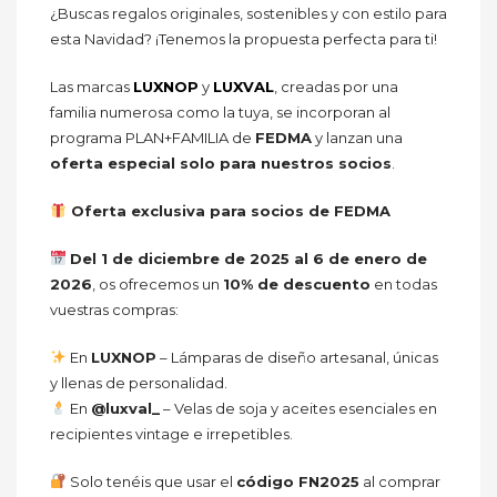
¿Buscas regalos originales, sostenibles y con estilo para
esta Navidad? ¡Tenemos la propuesta perfecta para ti!
Las marcas
LUXNOP
y
LUXVAL
, creadas por una
familia numerosa como la tuya, se incorporan al
programa PLAN+FAMILIA de
FEDMA
y lanzan una
oferta especial solo para nuestros socios
.
Oferta exclusiva para socios de FEDMA
Del 1 de diciembre de 2025 al 6 de enero de
2026
, os ofrecemos un
10% de descuento
en todas
vuestras compras:
En
LUXNOP
– Lámparas de diseño artesanal, únicas
y llenas de personalidad.
En
@luxval_
– Velas de soja y aceites esenciales en
recipientes vintage e irrepetibles.
Solo tenéis que usar el
código FN2025
al comprar