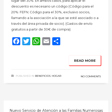
lugar del 30%. En ambos casos, para aplicar el
descuento es necesario un código (Código para el
20%: FEFN; Código para el 30%, exclusivo socios,
llamando a la asociación a la que se esté asociado o a
través del área privada de socio). (Gastos de envío
gratuitos a partir de 30€ de compra).
Facebook
Twitter
WhatsApp
Email
Compartir
READ MORE
PUBLISHED IN
BENEFICIOS
,
HOGAR
NO COMMENTS
Nuevo Servicio de Atención a las Familias Numerosas