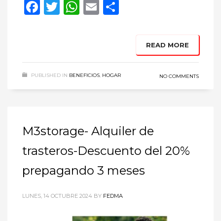
Facebook
Twitter
WhatsApp
Email
Compartir
READ MORE
PUBLISHED IN
BENEFICIOS
,
HOGAR
NO COMMENTS
M3storage- Alquiler de
trasteros-Descuento del 20%
prepagando 3 meses
LUNES, 14 OCTUBRE 2024
BY
FEDMA