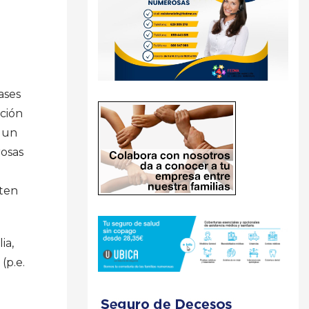
ases
ación
 un
rosas
pten
ia,
(p.e.