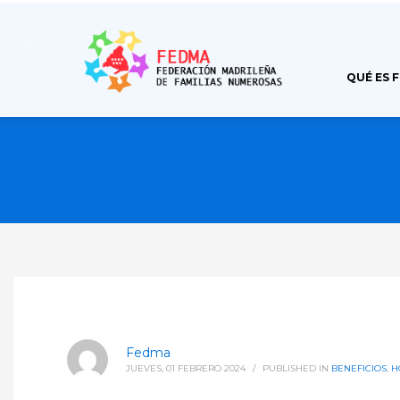
QUÉ ES 
Fedma
JUEVES, 01 FEBRERO 2024
/
PUBLISHED IN
BENEFICIOS
,
H