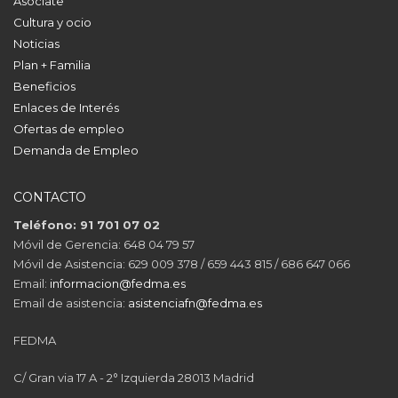
Asóciate
Cultura y ocio
Noticias
Plan + Familia
Beneficios
Enlaces de Interés
Ofertas de empleo
Demanda de Empleo
CONTACTO
Teléfono: 91 701 07 02
Móvil de Gerencia: 648 04 79 57
Móvil de Asistencia: 629 009 378 / 659 443 815 / 686 647 066
Email:
informacion@fedma.es
Email de asistencia:
asistenciafn@fedma.es
FEDMA
C/ Gran via 17 A - 2° Izquierda 28013 Madrid