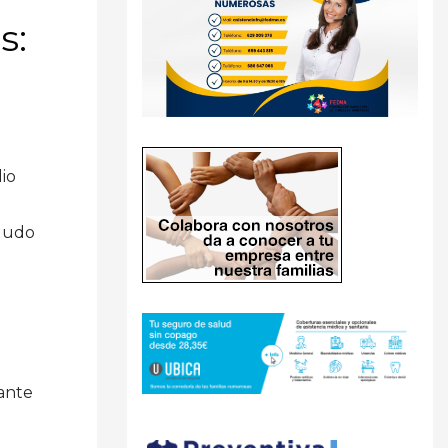
s:
io
lludo
ante