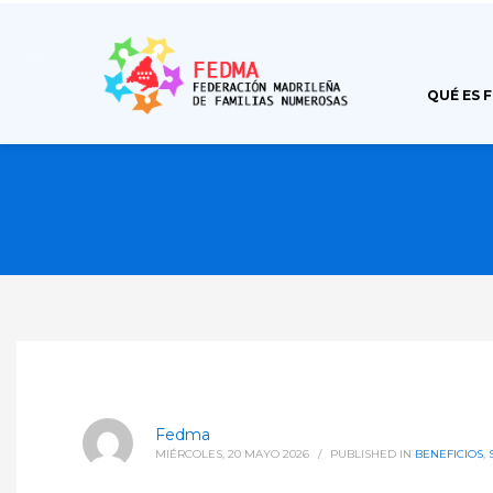
QUÉ ES 
Fedma
MIÉRCOLES, 20 MAYO 2026
/
PUBLISHED IN
BENEFICIOS
,