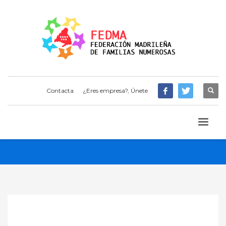
Contacta
¿Eres empresa?, Únete