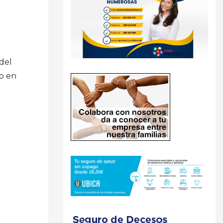
del
o en