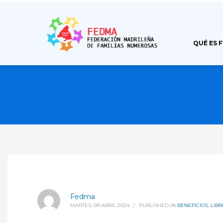
QUÉ ES 
Fedma
MARTES, 09 ABRIL 2024
/
PUBLISHED IN
BENEFICIOS
,
LIBR