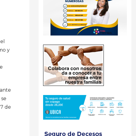
del
mo y
de
rante
 se
27 de