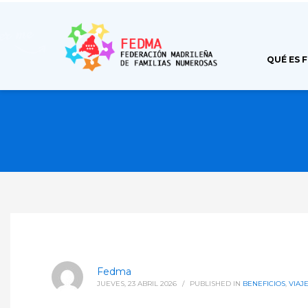
QUÉ ES 
Fedma
JUEVES, 23 ABRIL 2026
/
PUBLISHED IN
BENEFICIOS
,
VIAJ