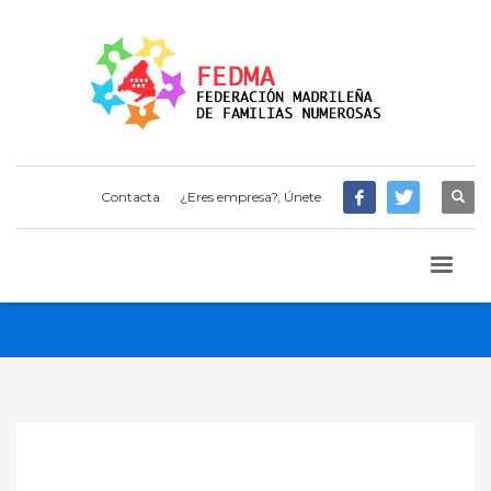
Contacta
¿Eres empresa?, Únete