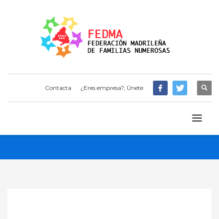
Contacta
¿Eres empresa?, Únete