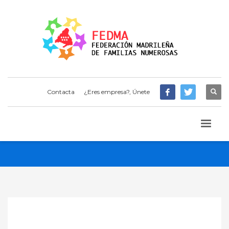
Contacta
¿Eres empresa?, Únete