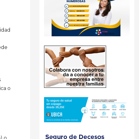
nidad
sede
s
ica o
7
) o