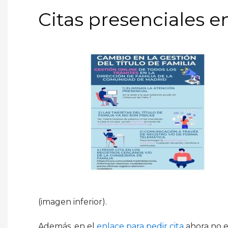
Citas presenciales e
(imagen inferior).
Además, en el
enlace para pedir cita
ahora no es