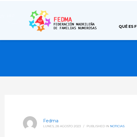
QUÉ ES 
Fedma
LUNES, 28 AGOSTO 2023
/
PUBLISHED IN
NOTICIAS