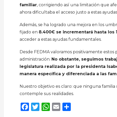
familiar
, corrigiendo así una limitación que a
ahora dificultaba el acceso justo a estas ayudas
Además, se ha logrado una mejora en los umbra
fijado en
8.400€ se incrementará hasta los 
acceder a estas ayudas fundamentales.
Desde FEDMA valoramos positivamente estos pas
administración.
No obstante, seguimos trab
legislatura realizada por la presidenta Isa
manera específica y diferenciada a las fa
Nuestro objetivo es claro: que ninguna famili
contemple sus realidades.
Facebook
Twitter
WhatsApp
Email
Compartir