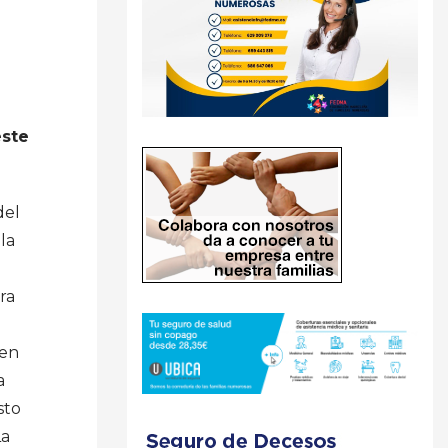
este
del
 la
ra
ren
a
sto
La