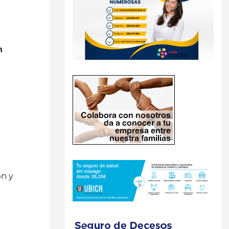
n
ón y