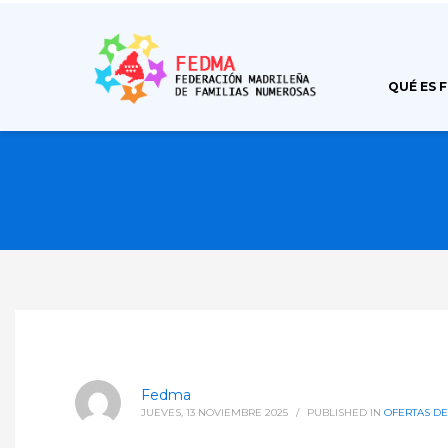
QUÉ ES 
Fedma
JUEVES, 13 NOVIEMBRE 2025
/
PUBLISHED IN
OFERTAS D