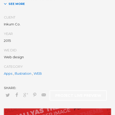
Conveniently optimize impactful web services with functional e-
markets. Professionally restore integrated users vis-a-vis
CLIENT
integrated outsourcing. Credibly incentivize resource
Inkum Co.
maximizing schemas.
YEAR
2015
WE DID
Web design
CATEGORY
Apps
,
Illustration
,
WEB
PROJECT LIVE PREVIEW