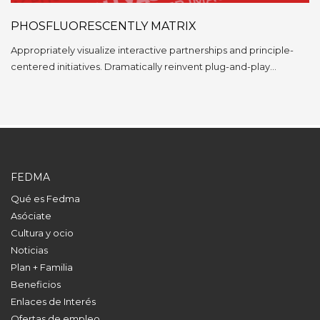
PHOSFLUORESCENTLY MATRIX
Appropriately visualize interactive partnerships and principle-
centered initiatives. Dramatically reinvent plug-and-play…
FEDMA
Qué es Fedma
Asóciate
Cultura y ocio
Noticias
Plan + Familia
Beneficios
Enlaces de Interés
Ofertas de empleo