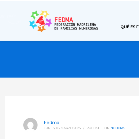
QUÉ ES 
Fedma
LUNES, 03 MARZO 2025
/
PUBLISHED IN
NOTICIAS