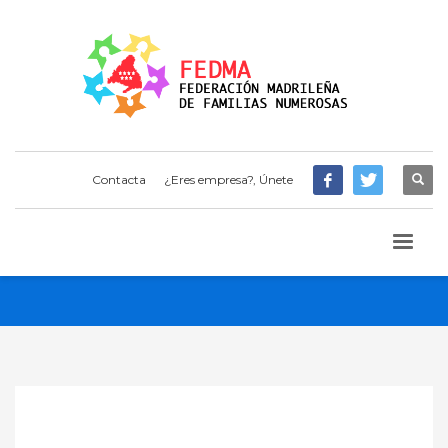
Contacta
¿Eres empresa?, Únete