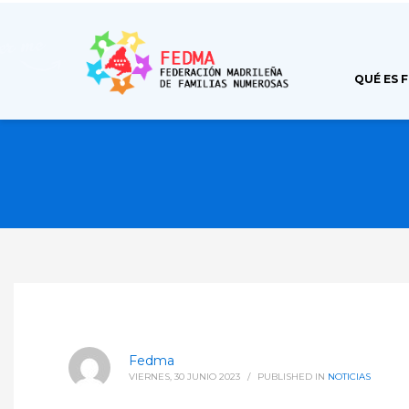
QUÉ ES 
Fedma
VIERNES, 30 JUNIO 2023
/
PUBLISHED IN
NOTICIAS