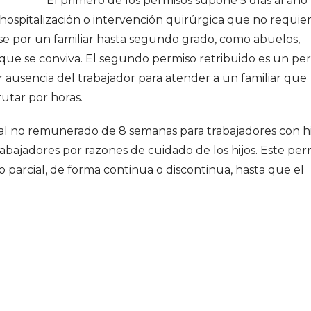
El primero de los permisos supone 5 días al año
hospitalización o intervención quirúrgica que no requie
arse por un familiar hasta segundo grado, como abuelos,
 que se conviva. El segundo permiso retribuido es un pe
r ausencia del trabajador para atender a un familiar que
utar por horas.
al no remunerado de 8 semanas para trabajadores con hi
rabajadores por razones de cuidado de los hijos. Este per
 parcial, de forma continua o discontinua, hasta que el