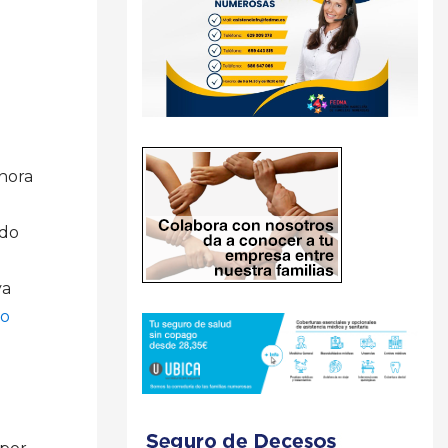
ahora
ado
ya
do