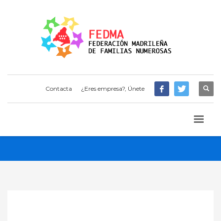
Contacta
¿Eres empresa?, Únete