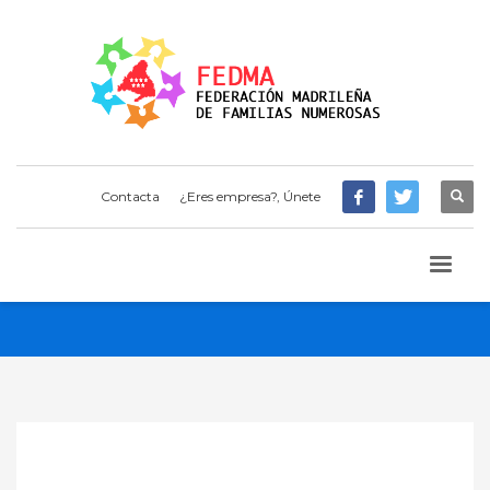
Contacta
¿Eres empresa?, Únete