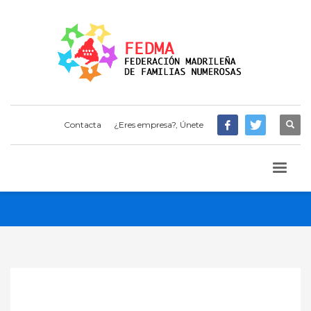
Contacta
¿Eres empresa?, Únete