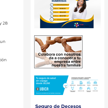
y 28
 un
ción