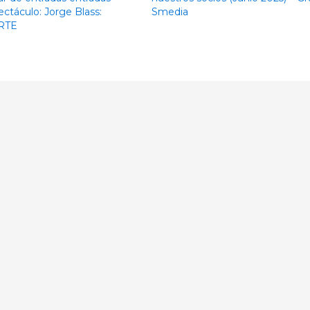
ectáculo: Jorge Blass:
Smedia
RTE