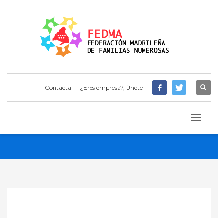
Contacta
¿Eres empresa?, Únete