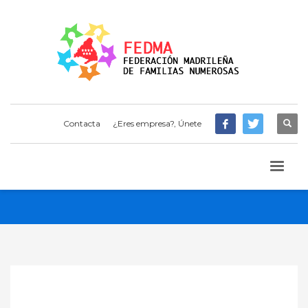
Contacta
¿Eres empresa?, Únete