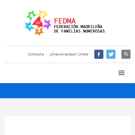
Contacta
¿Eres empresa?, Únete