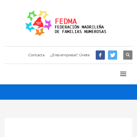
Contacta
¿Eres empresa?, Únete