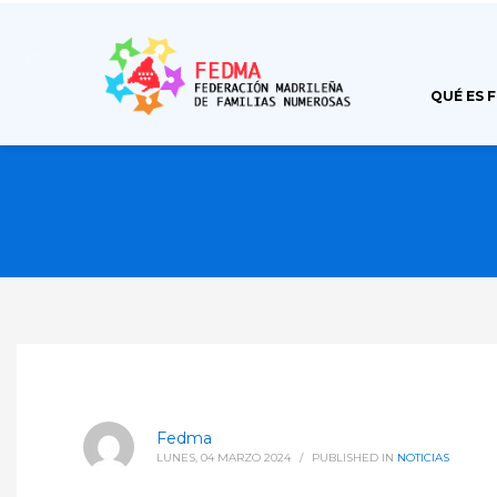
QUÉ ES 
Fedma
LUNES, 04 MARZO 2024
/
PUBLISHED IN
NOTICIAS