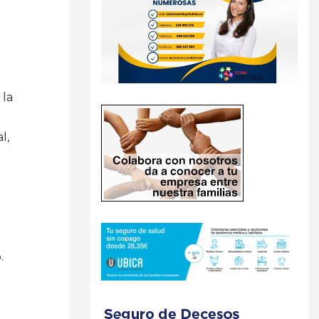
 la
l,
.