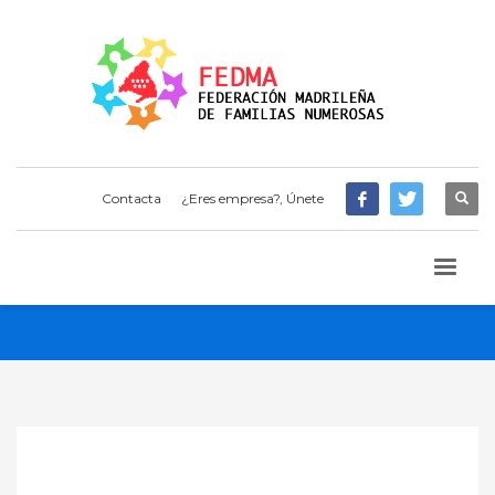
Contacta
¿Eres empresa?, Únete