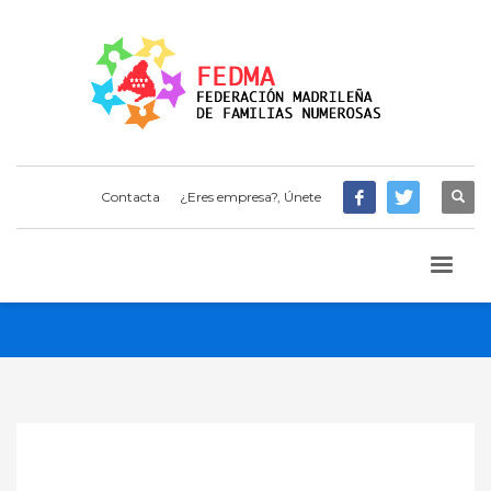
Contacta
¿Eres empresa?, Únete