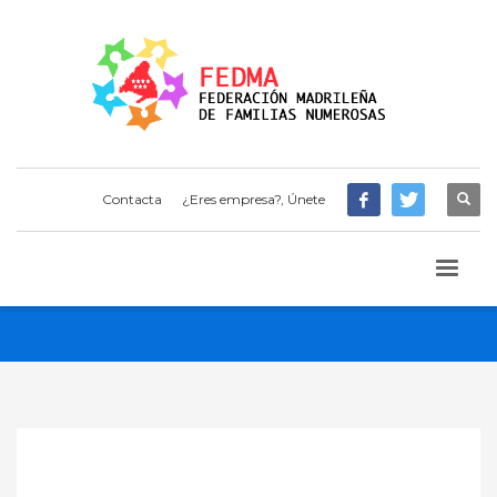
Contacta
¿Eres empresa?, Únete