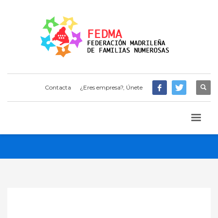
Contacta
¿Eres empresa?, Únete