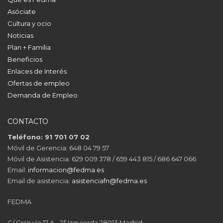
Asóciate
Cultura y ocio
Noticias
Plan + Familia
Beneficios
Enlaces de Interés
Ofertas de empleo
Demanda de Empleo
CONTACTO
Teléfono: 91 701 07 02
Móvil de Gerencia: 648 04 79 57
Móvil de Asistencia: 629 009 378 / 659 443 815 / 686 647 066
Email:
informacion@fedma.es
Email de asistencia:
asistenciafn@fedma.es
FEDMA
C/ Gran via 17 A - 2° Izquierda 28013 Madrid