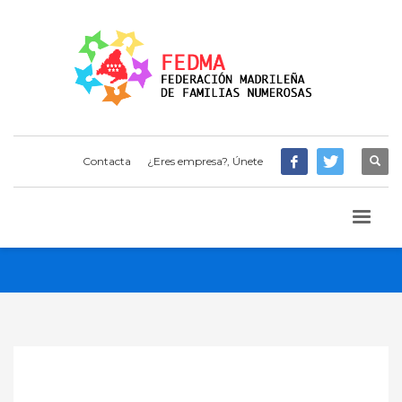
Contacta
¿Eres empresa?, Únete