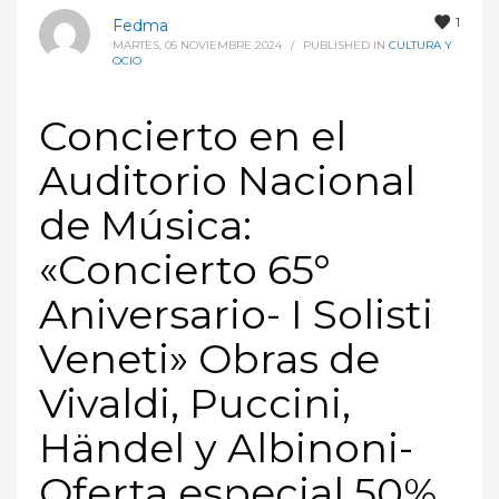
1
Fedma
MARTES, 05 NOVIEMBRE 2024
/
PUBLISHED IN
CULTURA Y
OCIO
Concierto en el
Auditorio Nacional
de Música:
«Concierto 65°
Aniversario- I Solisti
Veneti» Obras de
Vivaldi, Puccini,
Händel y Albinoni-
Oferta especial 50%