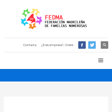
Contacta
¿Eres empresa?, Únete