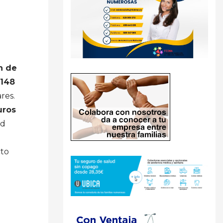
n de
148
res.
uros
id
cto