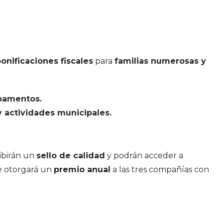
onificaciones fiscales
para
familias numerosas y
mpamentos.
 actividades municipales.
ibirán un
sello de calidad
y podrán acceder a
e otorgará un
premio anual
a las tres compañías con