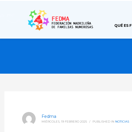
QUÉ ES 
Fedma
MIÉRCOLES, 19 FEBRERO 2025
/
PUBLISHED IN
NOTICIAS