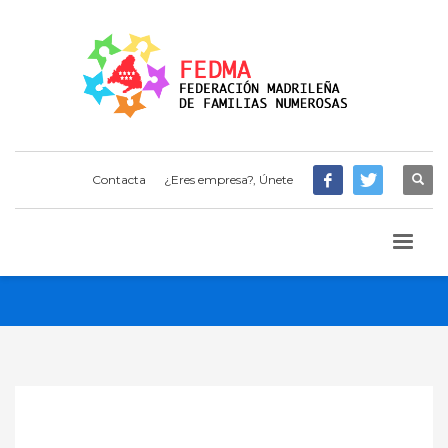
Contacta
¿Eres empresa?, Únete