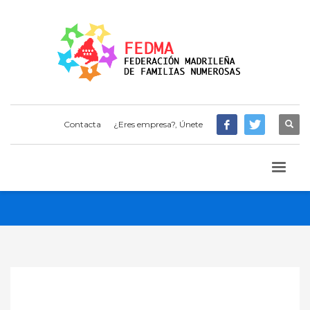
Contacta
¿Eres empresa?, Únete