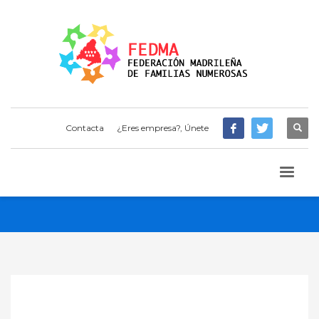
Contacta
¿Eres empresa?, Únete