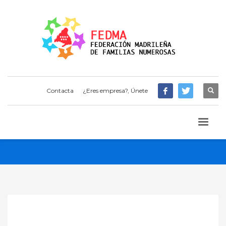
Contacta
¿Eres empresa?, Únete